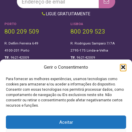
LIGUE GRATUITAMENTE
PORTO
LISBOA
800 209 509
800 209 523
R. Delfim Ferreira 649
R. Rodrigues Sampaio 7/7A
4100-201 Porto
2795-175 Linda-a-Velha
Tlf.
962142009
Tlf.
962142009
Gerir o Consentimento
SIGA-NOS EM
Para fornecer as melhores experiências, usamos tecnologias como
cookies para armazenar e/ou aceder a informações do dispositivo.
Consentir com essas tecnologias nos permitirá processar dados, como
Sobre Nós
Política de privacidade
comportamento de navegação ou IDs exclusivos neste site. Não
consentir ou retirar o consentimento pode afetar negativamante certos
Downloads
recursos e funções.
Termos e condições
Este site utiliza cookies. Ao navegar no site
Aceitar
estará a consentir a sua utilização.
Saiba mais sobre cookies.