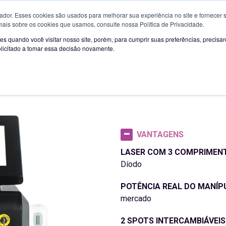
artir de 01-02-2023:
Segunda a Sexta das 09H00 às 13H00 e d
or. Esses cookies são usados ​​para melhorar sua experiência no site e fornecer s
EQUIPAMENTOS DE LASER
LINHA
mais sobre os cookies que usamos, consulte nossa Política de Privacidade.
s quando você visitar nosso site, porém, para cumprir suas preferências, preci
olicitado a tomar essa decisão novamente.
EQUIPAMENTOS LASER
VANTAGENS
LASER COM 3 COMPRIMEN
Díodo
POTÊNCIA REAL DO MANÍP
mercado
2 SPOTS INTERCAMBIÁVEI