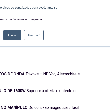
as 14H00 às 18:00
erviços personalizados para você, tanto no
 DE COSMÉTICA
SEJA NOSSO PARCEIRO
CONTACTOS
saremos usar apenas um pequeno
Aceitar
Recusar
TOS DE ONDA
Triwave – ND:Yag, Alexandrite e
ULO DE 1600W
Superior à oferta existente no
S NO MANÍPULO
De conexão magnética e fácil