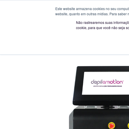
Novo horário a p
Este website armazena cookies no seu computad
website, quanto em outras mídias. Para saber 
Não rastrearemos suas informaçõe
cookie, para que você não seja s