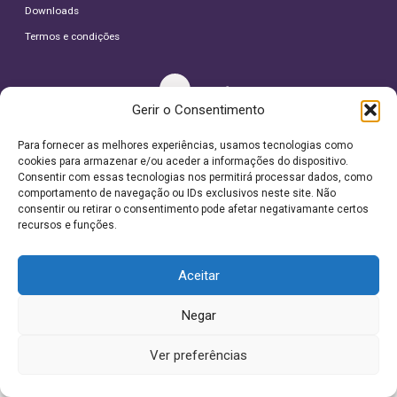
Downloads
Termos e condições
Gerir o Consentimento
Para fornecer as melhores experiências, usamos tecnologias como
© 2026 Depilemotion
cookies para armazenar e/ou aceder a informações do dispositivo.
Todos os direitos reservados.
Consentir com essas tecnologias nos permitirá processar dados, como
comportamento de navegação ou IDs exclusivos neste site. Não
consentir ou retirar o consentimento pode afetar negativamante certos
recursos e funções.
Este site utiliza cookies. Ao navegar no site
Aceitar
estará a consentir a sua utilização.
Saiba mais sobre cookies.
Negar
Aceitar
Ver preferências