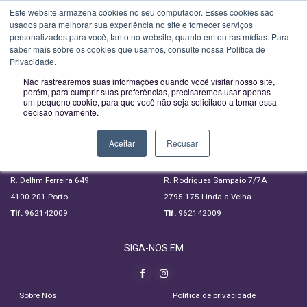
Novo horário a partir de 01-02-2023:
Segunda a Sexta das 09H00 às
Este website armazena cookies no seu computador. Esses cookies são
usados ​​para melhorar sua experiência no site e fornecer serviços
Toggle
13H00 e das 14H00 às 18:00
personalizados para você, tanto no website, quanto em outras mídias. Para
navigatio
saber mais sobre os cookies que usamos, consulte nossa Política de
SUBSCREVA A NOSSA NEWSLETTER
Privacidade.
Não rastrearemos suas informações quando você visitar nosso site,
porém, para cumprir suas preferências, precisaremos usar apenas
um pequeno cookie, para que você não seja solicitado a tomar essa
decisão novamente.
LIGUE GRATUITAMENTE
PORTO
LISBOA
Aceitar
Recusar
800 209 509
800 209 523
R. Delfim Ferreira 649
R. Rodrigues Sampaio 7/7A
4100-201 Porto
2795-175 Linda-a-Velha
Tlf.
962142009
Tlf.
962142009
SIGA-NOS EM
Sobre Nós
Política de privacidade