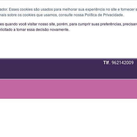
artir de 01-02-2023:
Segunda a Sexta das 09H00 às 13H00 e d
or. Esses cookies são usados ​​para melhorar sua experiência no site e fornecer s
EQUIPAMENTOS DE LASER
LINHA
mais sobre os cookies que usamos, consulte nossa Política de Privacidade.
UBSCREVA A NOSSA NEWSLETTER
LIGUE GRA
s quando você visitar nosso site, porém, para cumprir suas preferências, preci
PORTO
olicitado a tomar essa decisão novamente.
800 209 
R. Delfim Ferreir
4100-201 Porto
Tlf.
962142009