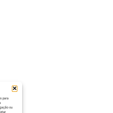
s para
s
egação ou
fetar