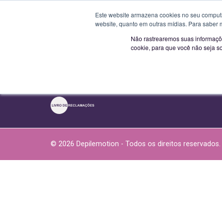
Novo horário a p
Este website armazena cookies no seu computad
website, quanto em outras mídias. Para saber 
S
Não rastrearemos suas informaçõe
Sobre Nós
cookie, para que você não seja s
Downloads
Termos e condições
Política de privacidade
© 2026 Depilemotion - Todos os direitos reservados.