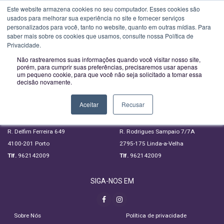
Novo horário a partir de 01-02-2023:
Segunda a Sexta das 09H00 às
Este website armazena cookies no seu computador. Esses cookies são
usados ​​para melhorar sua experiência no site e fornecer serviços
Toggle
13H00 e das 14H00 às 18:00
personalizados para você, tanto no website, quanto em outras mídias. Para
navigatio
saber mais sobre os cookies que usamos, consulte nossa Política de
SUBSCREVA A NOSSA NEWSLETTER
Privacidade.
Não rastrearemos suas informações quando você visitar nosso site,
porém, para cumprir suas preferências, precisaremos usar apenas
um pequeno cookie, para que você não seja solicitado a tomar essa
decisão novamente.
LIGUE GRATUITAMENTE
PORTO
LISBOA
Aceitar
Recusar
800 209 509
800 209 523
R. Delfim Ferreira 649
R. Rodrigues Sampaio 7/7A
4100-201 Porto
2795-175 Linda-a-Velha
Tlf.
962142009
Tlf.
962142009
SIGA-NOS EM
Sobre Nós
Política de privacidade