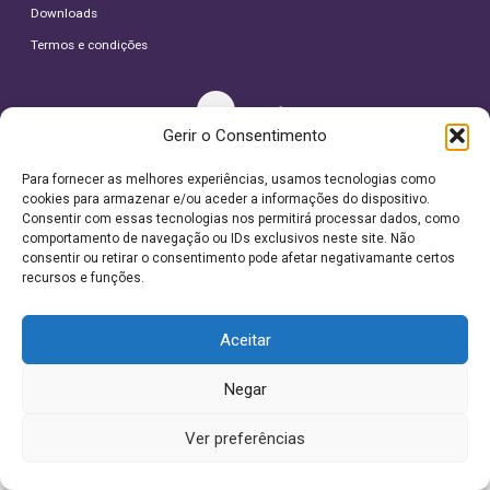
Downloads
Termos e condições
Gerir o Consentimento
Para fornecer as melhores experiências, usamos tecnologias como
© 2026 Depilemotion
cookies para armazenar e/ou aceder a informações do dispositivo.
Todos os direitos reservados.
Consentir com essas tecnologias nos permitirá processar dados, como
comportamento de navegação ou IDs exclusivos neste site. Não
consentir ou retirar o consentimento pode afetar negativamante certos
recursos e funções.
Este site utiliza cookies. Ao navegar no site
Aceitar
estará a consentir a sua utilização.
Saiba mais sobre cookies.
Negar
Aceitar
Ver preferências