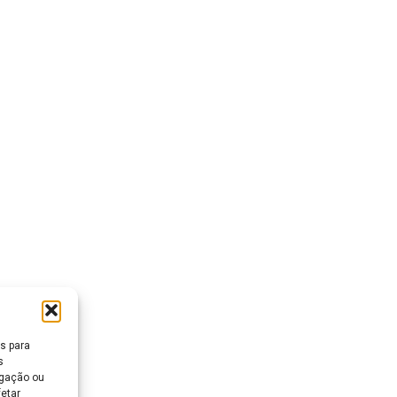
s para
s
egação ou
fetar