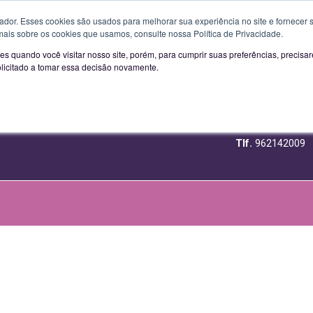
artir de 01-02-2023:
Segunda a Sexta das 09H00 às 13H00 e d
or. Esses cookies são usados ​​para melhorar sua experiência no site e fornecer s
EQUIPAMENTOS DE LASER
LINHA
mais sobre os cookies que usamos, consulte nossa Política de Privacidade.
UBSCREVA A NOSSA NEWSLETTER
LIGUE GRA
s quando você visitar nosso site, porém, para cumprir suas preferências, preci
PORTO
olicitado a tomar essa decisão novamente.
800 209 
R. Delfim Ferreir
4100-201 Porto
Tlf.
962142009