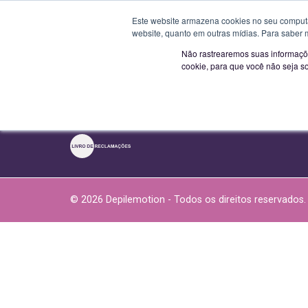
Novo horário a p
Este website armazena cookies no seu computad
website, quanto em outras mídias. Para saber 
S
Não rastrearemos suas informaçõe
Sobre Nós
cookie, para que você não seja s
Downloads
Termos e condições
Política de privacidade
© 2026 Depilemotion - Todos os direitos reservados.