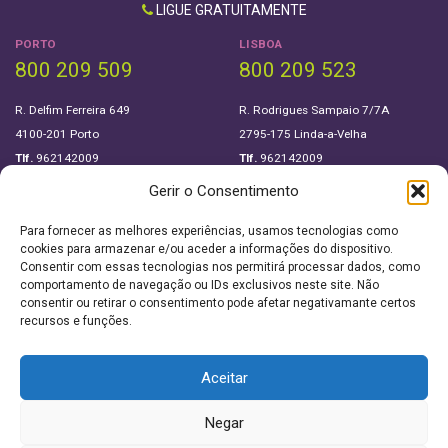
LIGUE GRATUITAMENTE
PORTO
LISBOA
800 209 509
800 209 523
R. Delfim Ferreira 649
R. Rodrigues Sampaio 7/7A
4100-201 Porto
2795-175 Linda-a-Velha
Tlf.
962142009
Tlf.
962142009
Gerir o Consentimento
SIGA-NOS EM
Para fornecer as melhores experiências, usamos tecnologias como
cookies para armazenar e/ou aceder a informações do dispositivo.
Consentir com essas tecnologias nos permitirá processar dados, como
Sobre Nós
Política de privacidade
comportamento de navegação ou IDs exclusivos neste site. Não
consentir ou retirar o consentimento pode afetar negativamante certos
Downloads
recursos e funções.
Termos e condições
Este site utiliza cookies. Ao navegar no site
Aceitar
estará a consentir a sua utilização.
Saiba mais sobre cookies.
Negar