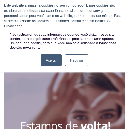
Novo horário a partir de 01-02-2023:
Segunda a Sexta das 09H00 às
Este website armazena cookies no seu computador. Esses cookies são
usados ​​para melhorar sua experiência no site e fornecer serviços
Toggle
13H00 e das 14H00 às 18:00
personalizados para você, tanto no website, quanto em outras mídias. Para
navigatio
saber mais sobre os cookies que usamos, consulte nossa Política de
Privacidade.
Não rastrearemos suas informações quando você visitar nosso site,
Story Facebook e Instagram
porém, para cumprir suas preferências, precisaremos usar apenas
um pequeno cookie, para que você não seja solicitado a tomar essa
decisão novamente.
MATERIAL DE MARKETING
Aceitar
Recusar