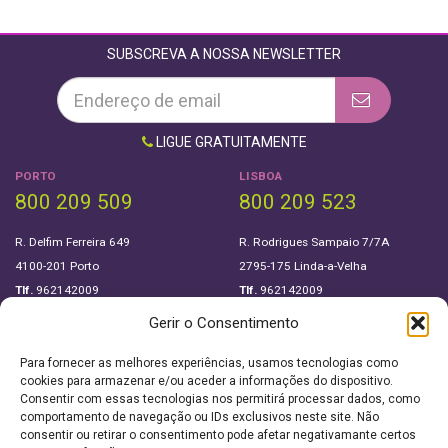
SUBSCREVA A NOSSA NEWSLETTER
LIGUE GRATUITAMENTE
PORTO
LISBOA
800 209 509
800 209 523
R. Delfim Ferreira 649
R. Rodrigues Sampaio 7/7A
4100-201 Porto
2795-175 Linda-a-Velha
Tlf.
962142009
Tlf.
962142009
Gerir o Consentimento
SIGA-NOS EM
Para fornecer as melhores experiências, usamos tecnologias como
cookies para armazenar e/ou aceder a informações do dispositivo.
Consentir com essas tecnologias nos permitirá processar dados, como
Sobre Nós
Política de privacidade
comportamento de navegação ou IDs exclusivos neste site. Não
consentir ou retirar o consentimento pode afetar negativamante certos
Downloads