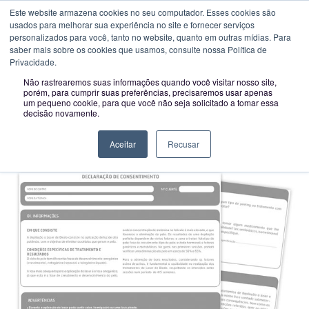
Novo horário a partir de 01-02-2023:
Segunda a Sexta das 09H00 às
Este website armazena cookies no seu computador. Esses cookies são
usados ​​para melhorar sua experiência no site e fornecer serviços
Toggle
13H00 e das 14H00 às 18:00
personalizados para você, tanto no website, quanto em outras mídias. Para
navigatio
saber mais sobre os cookies que usamos, consulte nossa Política de
Privacidade.
Não rastrearemos suas informações quando você visitar nosso site,
Declaração de consentimento
porém, para cumprir suas preferências, precisaremos usar apenas
um pequeno cookie, para que você não seja solicitado a tomar essa
decisão novamente.
DOCUMENTO DE APOIO
Aceitar
Recusar