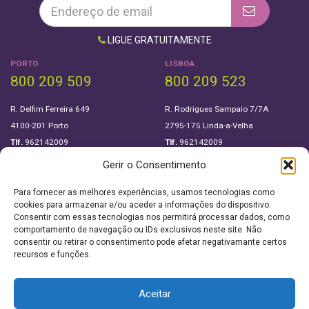
LIGUE GRATUITAMENTE
PORTO
LISBOA
800 209 509
800 209 523
R. Delfim Ferreira 649
R. Rodrigues Sampaio 7/7A
4100-201 Porto
2795-175 Linda-a-Velha
Tlf.
962142009
Tlf.
962142009
Gerir o Consentimento
SIGA-NOS EM
Para fornecer as melhores experiências, usamos tecnologias como
cookies para armazenar e/ou aceder a informações do dispositivo.
Consentir com essas tecnologias nos permitirá processar dados, como
Sobre Nós
Política de privacidade
comportamento de navegação ou IDs exclusivos neste site. Não
consentir ou retirar o consentimento pode afetar negativamante certos
Downloads
recursos e funções.
Termos e condições
Este site utiliza cookies. Ao navegar no site
Aceitar
estará a consentir a sua utilização.