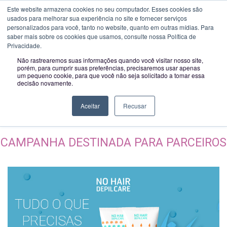
Novo horário a partir de 01-02-2023:
Segunda a Sexta das 09H00 às
Este website armazena cookies no seu computador. Esses cookies são
usados ​​para melhorar sua experiência no site e fornecer serviços
Toggle
13H00 e das 14H00 às 18:00
personalizados para você, tanto no website, quanto em outras mídias. Para
navigatio
saber mais sobre os cookies que usamos, consulte nossa Política de
Privacidade.
Não rastrearemos suas informações quando você visitar nosso site,
Na compra 5 packs recebe a
porém, para cumprir suas preferências, precisaremos usar apenas
um pequeno cookie, para que você não seja solicitado a tomar essa
decisão novamente.
oferta da Espátula
Aceitar
Recusar
Ultrassónica
CAMPANHA DESTINADA PARA PARCEIROS