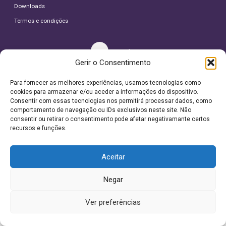
Downloads
Termos e condições
Gerir o Consentimento
Para fornecer as melhores experiências, usamos tecnologias como
© 2026 Depilemotion
cookies para armazenar e/ou aceder a informações do dispositivo.
Todos os direitos reservados.
Consentir com essas tecnologias nos permitirá processar dados, como
comportamento de navegação ou IDs exclusivos neste site. Não
consentir ou retirar o consentimento pode afetar negativamante certos
recursos e funções.
Este site utiliza cookies. Ao navegar no site
Aceitar
estará a consentir a sua utilização.
Saiba mais sobre cookies.
Negar
Aceitar
Ver preferências