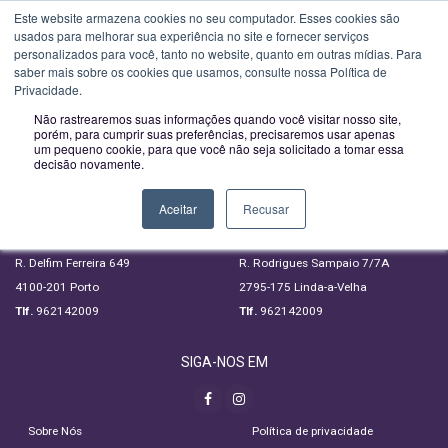
Novo horário a partir de 01-02-2023:
Segunda a Sexta das 09H00 às
Este website armazena cookies no seu computador. Esses cookies são
usados ​​para melhorar sua experiência no site e fornecer serviços
Toggle
13H00 e das 14H00 às 18:00
personalizados para você, tanto no website, quanto em outras mídias. Para
navigatio
saber mais sobre os cookies que usamos, consulte nossa Política de
SUBSCREVA A NOSSA NEWSLETTER
Privacidade.
Não rastrearemos suas informações quando você visitar nosso site,
porém, para cumprir suas preferências, precisaremos usar apenas
um pequeno cookie, para que você não seja solicitado a tomar essa
decisão novamente.
LIGUE GRATUITAMENTE
PORTO
LISBOA
Aceitar
Recusar
800 209 509
800 209 523
R. Delfim Ferreira 649
R. Rodrigues Sampaio 7/7A
4100-201 Porto
2795-175 Linda-a-Velha
Tlf.
962142009
Tlf.
962142009
SIGA-NOS EM
Sobre Nós
Política de privacidade